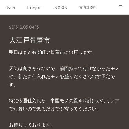
Home
Instagram
お買取り
古時計修理
古時計取説
Shop
Blog
2015.12.05 04:13
大江戸骨董市
明日はまた有楽町の骨董市に出店します！
天気は良さそうなので、前回持って行けなかったモノ
や、新たに仕入れたモノを盛りだくさん出す予定で
す。
特に今週仕入れた、中国モノの置き時計はかなりレア
で可愛いので見るだけでも寄ってください。
お待ちしております。