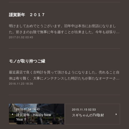
謹賀新年 ２０１７
明けましておめでとうございます。旧年中は本当にお世話になりまし
た。皆さまのお陰で無事に年を越すことが出来ました。今年も頑張り…
2017.01.02 03:45
モノが取り持つご縁
最近露店で良く古時計を買って頂けるようになりました。売れること自
体は有り難く、大事にメンテナンスした時計たちが新たなオーナーさ…
2016.11.23 18:36
2016.01.04 14:43
2015.11.15 02:53
謹賀新年 - Happy New
スギちゃんのTV取材
Year !!