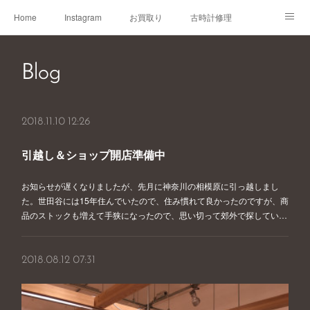
Home
Instagram
お買取り
古時計修理
古時計取説
Shop
Blog
Blog
2018.11.10 12:26
引越し＆ショップ開店準備中
お知らせが遅くなりましたが、先月に神奈川の相模原に引っ越しまし
た。世田谷には15年住んでいたので、住み慣れて良かったのですが、商
品のストックも増えて手狭になったので、思い切って郊外で探してい…
2018.08.12 07:31