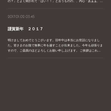
の？」とよく聞かれて「はい！！」と言うものの、、内心「あぁぁ、…
2017.01.02 03:45
謹賀新年 ２０１７
明けましておめでとうございます。旧年中は本当にお世話になりまし
た。皆さまのお陰で無事に年を越すことが出来ました。今年も頑張りま
すので、ご贔屓のほどよろしくお願い申し上げます。 ご挨拶はこれ…