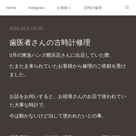
Home
Instagram
お買取り
古時計修理
古時計取説
Shop
Blog
2018.06.11 09:05
歯医者さんの古時計修理
3月の東急ハンズ横浜店さんに出店していた際、
たまたま来られていたお客様から修理のご依頼を受け
ました。
お話をお伺いすると、お祖母さんのお店で使われてい
た大事な時計で、
今は動かないけど治して使われたいとの事。