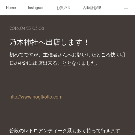
Home
Instagram
お買取り
古時計修理
古時計取説
Shop
Blog
2016.04.23 03:08
乃木神社へ出店します！
初めてですが、主催者さんへお願いしたところ快く明
日の4/24に出店出来ることとなりました。
http://www.nogikotto.com
普段のレトロアンティーク系も多く持って行きます